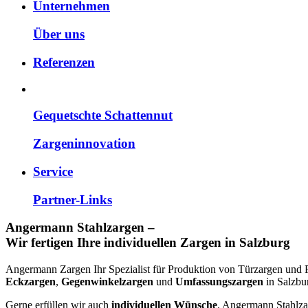
Unternehmen
Über uns
Referenzen
Gequetschte Schattennut
Zargen­innovation
Service
Partner-Links
Angermann Stahlzargen –
Wir fertigen Ihre individuellen Zargen in Salzburg
Angermann Zargen Ihr Spezialist für Produktion von Türzargen und Fe
Eckzargen
,
Gegenwinkelzargen
und
Umfassungszargen
in Salzbu
Gerne erfüllen wir auch
individuellen Wünsche
. Angermann Stahlzar