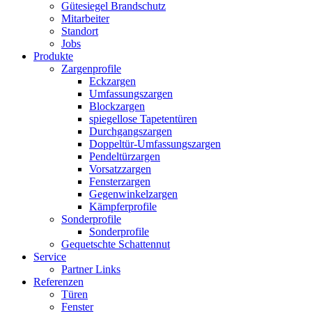
Gütesiegel Brandschutz
Mitarbeiter
Standort
Jobs
Produkte
Zargenprofile
Eckzargen
Umfassungszargen
Blockzargen
spiegellose Tapetentüren
Durchgangszargen
Doppeltür-Umfassungszargen
Pendeltürzargen
Vorsatzzargen
Fensterzargen
Gegenwinkelzargen
Kämpferprofile
Sonderprofile
Sonderprofile
Gequetschte Schattennut
Service
Partner Links
Referenzen
Türen
Fenster