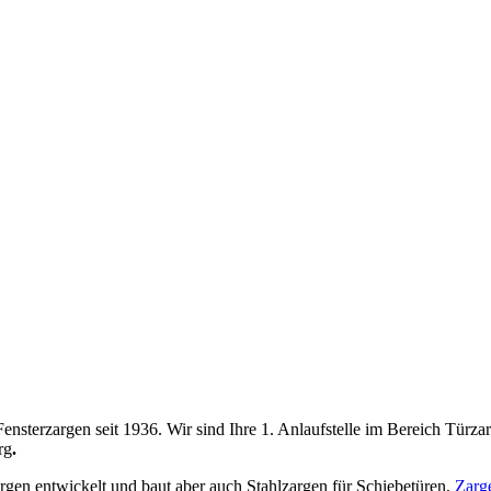
nsterzargen seit 1936. Wir sind Ihre 1. Anlaufstelle im Bereich Türz
rg
.
gen entwickelt und baut aber auch Stahlzargen für Schiebetüren,
Zarg