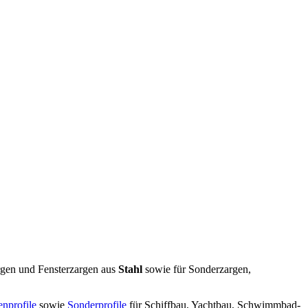
argen und Fensterzargen aus
Stahl
sowie für Sonderzargen,
enprofile
sowie
Sonderprofile
für Schiffbau, Yachtbau, Schwimmbad-