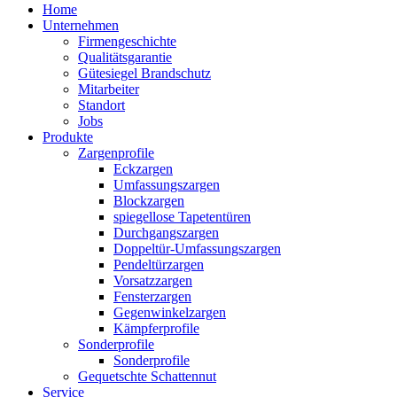
Home
Unternehmen
Firmengeschichte
Qualitätsgarantie
Gütesiegel Brandschutz
Mitarbeiter
Standort
Jobs
Produkte
Zargenprofile
Eckzargen
Umfassungszargen
Blockzargen
spiegellose Tapetentüren
Durchgangszargen
Doppeltür-Umfassungszargen
Pendeltürzargen
Vorsatzzargen
Fensterzargen
Gegenwinkelzargen
Kämpferprofile
Sonderprofile
Sonderprofile
Gequetschte Schattennut
Service