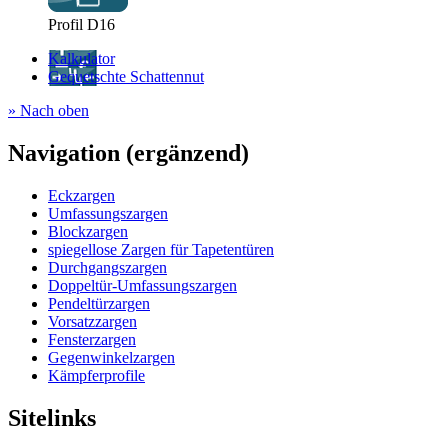
Profil D16
Kalkulator
Gequetschte Schattennut
» Nach oben
Navigation (ergänzend)
Eckzargen
Umfassungszargen
Blockzargen
spiegellose Zargen für Tapetentüren
Durchgangszargen
Doppeltür-Umfassungszargen
Pendeltürzargen
Vorsatzzargen
Fensterzargen
Gegenwinkelzargen
Kämpferprofile
Sitelinks