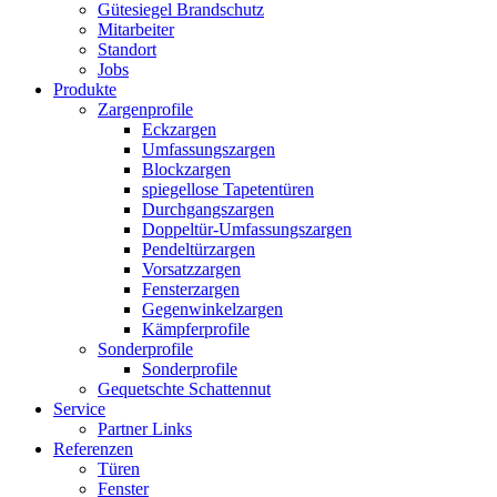
Gütesiegel Brandschutz
Mitarbeiter
Standort
Jobs
Produkte
Zargenprofile
Eckzargen
Umfassungszargen
Blockzargen
spiegellose Tapetentüren
Durchgangszargen
Doppeltür-Umfassungszargen
Pendeltürzargen
Vorsatzzargen
Fensterzargen
Gegenwinkelzargen
Kämpferprofile
Sonderprofile
Sonderprofile
Gequetschte Schattennut
Service
Partner Links
Referenzen
Türen
Fenster