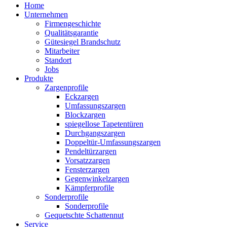
Home
Unternehmen
Firmengeschichte
Qualitätsgarantie
Gütesiegel Brandschutz
Mitarbeiter
Standort
Jobs
Produkte
Zargenprofile
Eckzargen
Umfassungszargen
Blockzargen
spiegellose Tapetentüren
Durchgangszargen
Doppeltür-Umfassungszargen
Pendeltürzargen
Vorsatzzargen
Fensterzargen
Gegenwinkelzargen
Kämpferprofile
Sonderprofile
Sonderprofile
Gequetschte Schattennut
Service