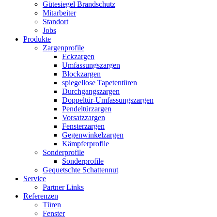
Gütesiegel Brandschutz
Mitarbeiter
Standort
Jobs
Produkte
Zargenprofile
Eckzargen
Umfassungszargen
Blockzargen
spiegellose Tapetentüren
Durchgangszargen
Doppeltür-Umfassungszargen
Pendeltürzargen
Vorsatzzargen
Fensterzargen
Gegenwinkelzargen
Kämpferprofile
Sonderprofile
Sonderprofile
Gequetschte Schattennut
Service
Partner Links
Referenzen
Türen
Fenster