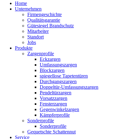
Home
Unternehmen
Firmengeschichte
Qualitätsgarantie
Gütesiegel Brandschutz
Mitarbeiter
Standort
Jobs
Produkte
Zargenprofile
Eckzargen
Umfassungszargen
Blockzargen
spiegellose Tapetentüren
Durchgangszargen
Doppeltür-Umfassungszargen
Pendeltürzargen
Vorsatzzargen
Fensterzargen
Gegenwinkelzargen
Kämpferprofile
Sonderprofile
Sonderprofile
Gequetschte Schattennut
Service