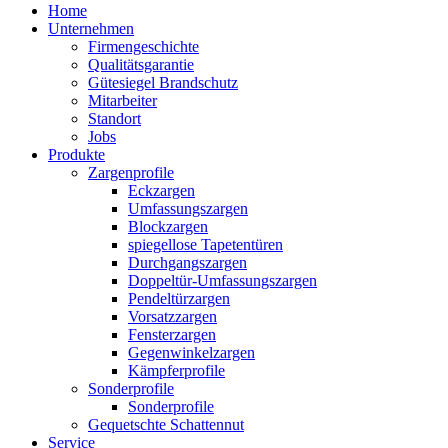
Home
Unternehmen
Firmengeschichte
Qualitätsgarantie
Gütesiegel Brandschutz
Mitarbeiter
Standort
Jobs
Produkte
Zargenprofile
Eckzargen
Umfassungszargen
Blockzargen
spiegellose Tapetentüren
Durchgangszargen
Doppeltür-Umfassungszargen
Pendeltürzargen
Vorsatzzargen
Fensterzargen
Gegenwinkelzargen
Kämpferprofile
Sonderprofile
Sonderprofile
Gequetschte Schattennut
Service