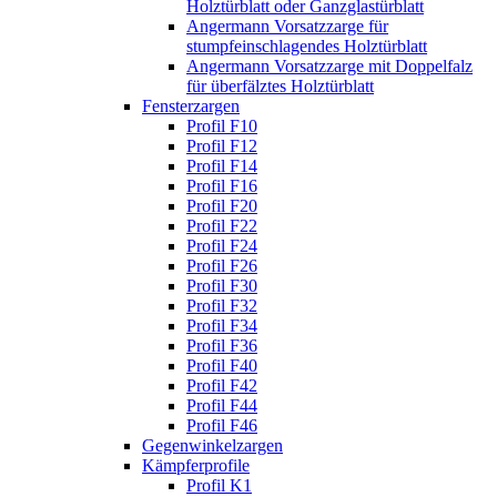
Holztürblatt oder Ganzglastürblatt
Angermann Vorsatzzarge für
stumpfeinschlagendes Holztürblatt
Angermann Vorsatzzarge mit Doppelfalz
für überfälztes Holztürblatt
Fensterzargen
Profil F10
Profil F12
Profil F14
Profil F16
Profil F20
Profil F22
Profil F24
Profil F26
Profil F30
Profil F32
Profil F34
Profil F36
Profil F40
Profil F42
Profil F44
Profil F46
Gegenwinkelzargen
Kämpferprofile
Profil K1