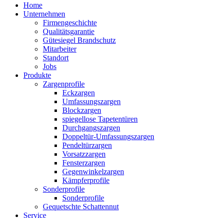
Home
Unternehmen
Firmengeschichte
Qualitätsgarantie
Gütesiegel Brandschutz
Mitarbeiter
Standort
Jobs
Produkte
Zargenprofile
Eckzargen
Umfassungszargen
Blockzargen
spiegellose Tapetentüren
Durchgangszargen
Doppeltür-Umfassungszargen
Pendeltürzargen
Vorsatzzargen
Fensterzargen
Gegenwinkelzargen
Kämpferprofile
Sonderprofile
Sonderprofile
Gequetschte Schattennut
Service