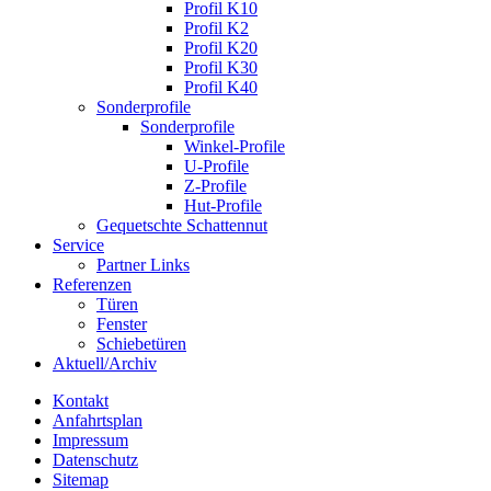
Profil K10
Profil K2
Profil K20
Profil K30
Profil K40
Sonderprofile
Sonderprofile
Winkel-Profile
U-Profile
Z-Profile
Hut-Profile
Gequetschte Schattennut
Service
Partner Links
Referenzen
Türen
Fenster
Schiebetüren
Aktuell/Archiv
Kontakt
Anfahrtsplan
Impressum
Datenschutz
Sitemap