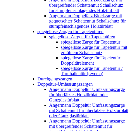
übergreifender Schattennut Schallschutz
für stumpfeinschlagendes Holztürblatt
Angermann Doppelfalz Blockzarge mit
gequetschter Schattennut Schallschutz für
stumpfeinschlagendes Holztürblatt
spiegellose Zargen für Tapetentüren
spiegellose Zargen für Tapetentüren
spiegellose Zarge für Tapetentür
spiegellose Zarge für Tapetentür mit
erhöhtem Schallschutz
spiegellose Zarge für Tapetentür
Doppeltürelement
spiegellose Zarge für Tapetentür /
Turnhallentür (reverso)
Durchgangszargen
Doppeltür-Umfassungszargen
Angermann Doppeltür Umfassungszarge
für überfälztes Holztürblatt oder
Ganzglastürblatt
Angermann Doppeltür Umfassungszarge
mit Schattennut für überfälztes Holztürblatt
oder Ganzglastürblatt
Angermann Doppeltür Umfassungszarge
mit übergreifender Schattennut für