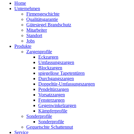
Home
Unternehmen
Firmengeschichte
Qualitätsgarantie
Gütesiegel Brandschutz
Mitarbeiter
Standort
Jobs
Produkte
Zargenprofile
Eckzargen
Umfassungszargen
Blockzargen
spiegellose Tapetentüren
Durchgangszargen
Doppeltür-Umfassungszargen
Pendeltürzargen
Vorsatzzargen
Fensterzargen
Gegenwinkelzargen
Kämpferprofile
Sonderprofile
Sonderprofile
Gequetschte Schattennut
Service