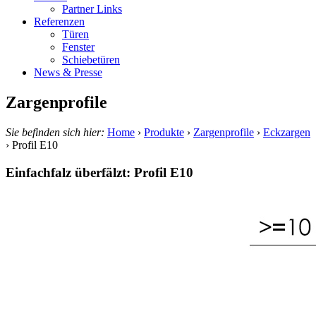
Partner Links
Referenzen
Türen
Fenster
Schiebetüren
News & Presse
Zargenprofile
Sie befinden sich hier:
Home
›
Produkte
›
Zargenprofile
›
Eckzargen
›
Profil E10
Einfachfalz überfälzt: Profil E10