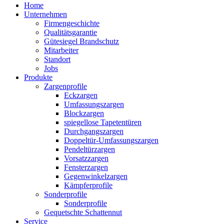
Home
Unternehmen
Firmengeschichte
Qualitätsgarantie
Gütesiegel Brandschutz
Mitarbeiter
Standort
Jobs
Produkte
Zargenprofile
Eckzargen
Umfassungszargen
Blockzargen
spiegellose Tapetentüren
Durchgangszargen
Doppeltür-Umfassungszargen
Pendeltürzargen
Vorsatzzargen
Fensterzargen
Gegenwinkelzargen
Kämpferprofile
Sonderprofile
Sonderprofile
Gequetschte Schattennut
Service