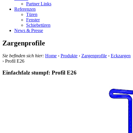
Partner Links
Referenzen
Türen
Fenster
Schiebetüren
News & Presse
Zargenprofile
Sie befinden sich hier:
Home
›
Produkte
›
Zargenprofile
›
Eckzargen
›
Profil E26
Einfachfalz stumpf: Profil E26