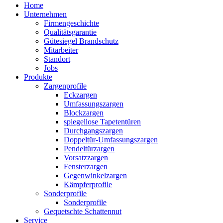
Home
Unternehmen
Firmengeschichte
Qualitätsgarantie
Gütesiegel Brandschutz
Mitarbeiter
Standort
Jobs
Produkte
Zargenprofile
Eckzargen
Umfassungszargen
Blockzargen
spiegellose Tapetentüren
Durchgangszargen
Doppeltür-Umfassungszargen
Pendeltürzargen
Vorsatzzargen
Fensterzargen
Gegenwinkelzargen
Kämpferprofile
Sonderprofile
Sonderprofile
Gequetschte Schattennut
Service