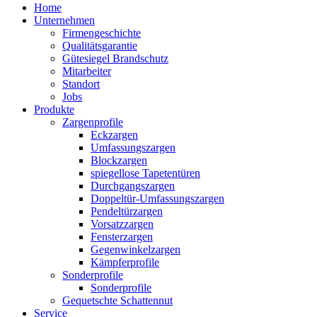
Home
Unternehmen
Firmengeschichte
Qualitätsgarantie
Gütesiegel Brandschutz
Mitarbeiter
Standort
Jobs
Produkte
Zargenprofile
Eckzargen
Umfassungszargen
Blockzargen
spiegellose Tapetentüren
Durchgangszargen
Doppeltür-Umfassungszargen
Pendeltürzargen
Vorsatzzargen
Fensterzargen
Gegenwinkelzargen
Kämpferprofile
Sonderprofile
Sonderprofile
Gequetschte Schattennut
Service