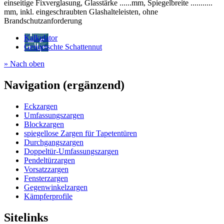
einseitige Fixverglasung, Glasstärke ......mm, Spiegelbreite ...........
mm, inkl. eingeschraubten Glashalteleisten, ohne
Brandschutzanforderung
Kalkulator
Gequetschte Schattennut
» Nach oben
Navigation (ergänzend)
Eckzargen
Umfassungszargen
Blockzargen
spiegellose Zargen für Tapetentüren
Durchgangszargen
Doppeltür-Umfassungszargen
Pendeltürzargen
Vorsatzzargen
Fensterzargen
Gegenwinkelzargen
Kämpferprofile
Sitelinks