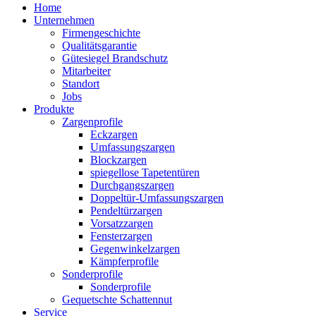
Home
Unternehmen
Firmengeschichte
Qualitätsgarantie
Gütesiegel Brandschutz
Mitarbeiter
Standort
Jobs
Produkte
Zargenprofile
Eckzargen
Umfassungszargen
Blockzargen
spiegellose Tapetentüren
Durchgangszargen
Doppeltür-Umfassungszargen
Pendeltürzargen
Vorsatzzargen
Fensterzargen
Gegenwinkelzargen
Kämpferprofile
Sonderprofile
Sonderprofile
Gequetschte Schattennut
Service