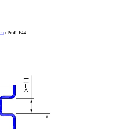
en
›
Profil F44