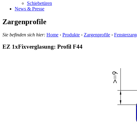
Schiebetüren
News & Presse
Zargenprofile
Sie befinden sich hier:
Home
›
Produkte
›
Zargenprofile
›
Fensterzarg
EZ 1xFixverglasung: Profil F44