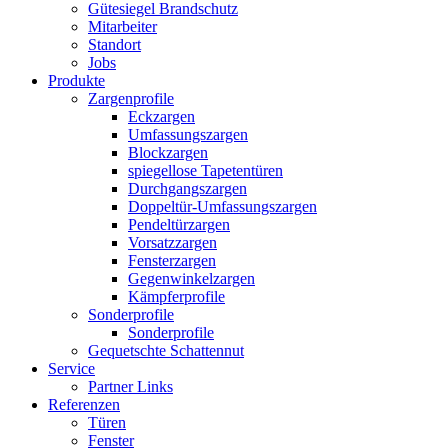
Gütesiegel Brandschutz
Mitarbeiter
Standort
Jobs
Produkte
Zargenprofile
Eckzargen
Umfassungszargen
Blockzargen
spiegellose Tapetentüren
Durchgangszargen
Doppeltür-Umfassungszargen
Pendeltürzargen
Vorsatzzargen
Fensterzargen
Gegenwinkelzargen
Kämpferprofile
Sonderprofile
Sonderprofile
Gequetschte Schattennut
Service
Partner Links
Referenzen
Türen
Fenster