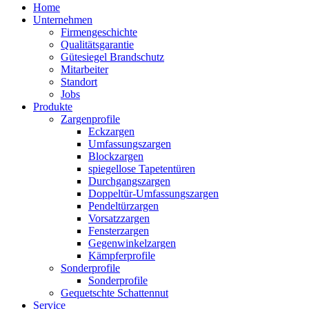
Home
Unternehmen
Firmengeschichte
Qualitätsgarantie
Gütesiegel Brandschutz
Mitarbeiter
Standort
Jobs
Produkte
Zargenprofile
Eckzargen
Umfassungszargen
Blockzargen
spiegellose Tapetentüren
Durchgangszargen
Doppeltür-Umfassungszargen
Pendeltürzargen
Vorsatzzargen
Fensterzargen
Gegenwinkelzargen
Kämpferprofile
Sonderprofile
Sonderprofile
Gequetschte Schattennut
Service